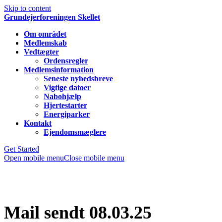
Skip to content
Grundejerforeningen Skellet
Om området
Medlemskab
Vedtægter
Ordensregler
Medlemsinformation
Seneste nyhedsbreve
Vigtige datoer
Nabohjælp
Hjertestarter
Energiparker
Kontakt
Ejendomsmæglere
Get Started
Open mobile menu
Close mobile menu
Mail sendt 08.03.25