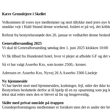
Kære Grundejere i Skellet
Velkommen til vores nye medlemmer og stort tillykke med jeres nye hus
smukke vejr i Hald Strand denne weekend, foråret er på vej, det krible
Referat fra bestyrelsesmøde den 26. januar er vedhæftet denne besked
Generalforsamling 2025
Vi skal til Generalforsamling søndag den 1. juni 2025 klokken 10:00
Vi fik tilbud fra Hundested hotel, hvor vi plejer at afholde GF og det 
Så vi har valgt Asserbo Kro, som koster 2500,- kroner.
Adressen er: Asserbo Kro, Nyvej 26 A Asserbo 3360 Liseleje
Ny hjemmeside
Vi har bøvlet stort med hjemmesiden, kodninger, fejl, sider der ikke 
Bestyrelsen besluttede derfor at få hjælp til en ny opsætning som jeg k
tekst skal rettes men den er blevet så fin og brugervenlig.
Skilte med privat område på trappen
Grundejerforeningens medlemmer er forsikret men det er andre der brug