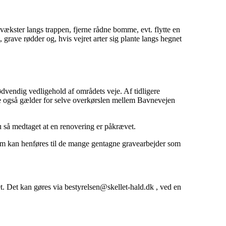
evækster langs trappen, fjerne rådne bomme, evt. flytte en
 grave rødder og, hvis vejret arter sig plante langs hegnet
nødvendig vedligehold af områdets veje. Af tidligere
e også gælder for selve overkørslen mellem Bavnevejen
u så medtaget at en renovering er påkrævet.
 som kan henføres til de mange gentagne gravearbejder som
et. Det kan gøres via bestyrelsen@skellet-hald.dk , ved en