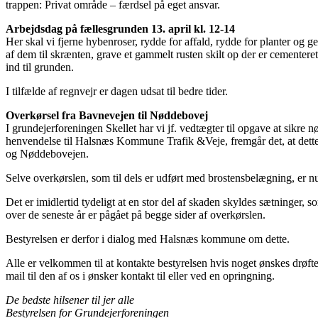
trappen: Privat område – færdsel på eget ansvar.
Arbejdsdag på fællesgrunden 13. april kl. 12-14
Her skal vi fjerne hybenroser, rydde for affald, rydde for planter og g
af dem til skrænten, grave et gammelt rusten skilt op der er cementeret,
ind til grunden.
I tilfælde af regnvejr er dagen udsat til bedre tider.
Overkørsel fra Bavnevejen til Nøddebovej
I grundejerforeningen Skellet har vi jf. vedtægter til opgave at sikre 
henvendelse til Halsnæs Kommune Trafik &Veje, fremgår det, at dett
og Nøddebovejen.
Selve overkørslen, som til dels er udført med brostensbelægning, er n
Det er imidlertid tydeligt at en stor del af skaden skyldes sætninger,
over de seneste år er pågået på begge sider af overkørslen.
Bestyrelsen er derfor i dialog med Halsnæs kommune om dette.
Alle er velkommen til at kontakte bestyrelsen hvis noget ønskes drøft
mail til den af os i ønsker kontakt til eller ved en opringning.
De bedste hilsener til jer alle
Bestyrelsen for Grundejerforeningen