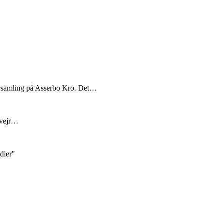
forsamling på Asserbo Kro. Det…
e vejr…
edier"